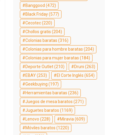
Banggood
(472)
Black Friday
(577)
Cecotec
(220)
Chollos gratis
(204)
Colonias baratas
(316)
Colonias para hombre baratas
(204)
Colonias para mujer baratas
(184)
Deporte Outlet
(210)
Druni
(263)
EBAY
(253)
El Corte Inglés
(654)
Geekbuying
(197)
Herramientas baratas
(236)
Juegos de mesa baratos
(271)
Juguetes baratos
(1169)
Lenovo
(228)
Miravia
(609)
Móviles baratos
(1220)