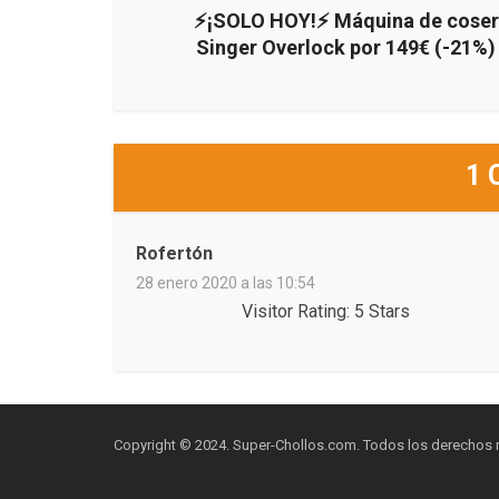
⚡¡SOLO HOY!⚡ Máquina de coser
Singer Overlock por 149€ (-21%)
1 
Rofertón
28 enero 2020 a las 10:54
Visitor Rating: 5 Stars
Copyright © 2024. Super-Chollos.com. Todos los derechos