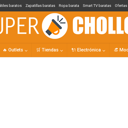
átiles baratos
Zapatillas baratas
Ropa barata
Smart TV baratas
Oferta
🔥 Outlets
🛒 Tiendas
🔌 Electrónica
👒 Mo