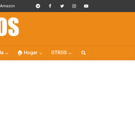
s Amazon
da
🏠 Hogar
OTROS