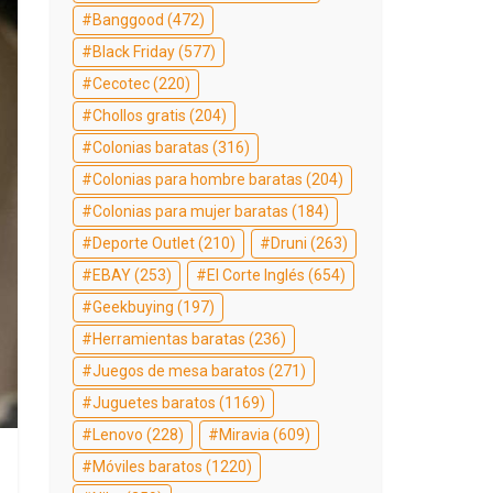
Banggood
(472)
Black Friday
(577)
Cecotec
(220)
Chollos gratis
(204)
Colonias baratas
(316)
Colonias para hombre baratas
(204)
Colonias para mujer baratas
(184)
Deporte Outlet
(210)
Druni
(263)
EBAY
(253)
El Corte Inglés
(654)
Geekbuying
(197)
Herramientas baratas
(236)
Juegos de mesa baratos
(271)
Juguetes baratos
(1169)
Lenovo
(228)
Miravia
(609)
Móviles baratos
(1220)