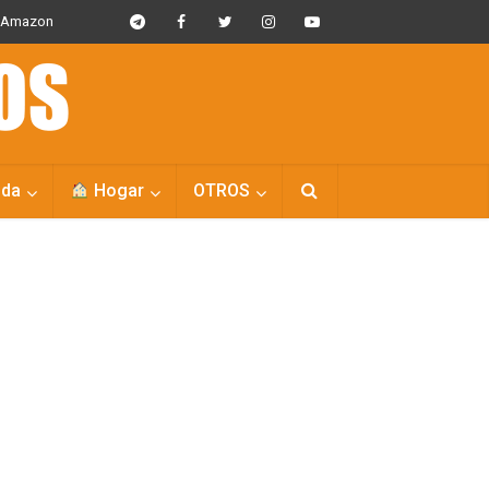
s Amazon
da
Hogar
OTROS