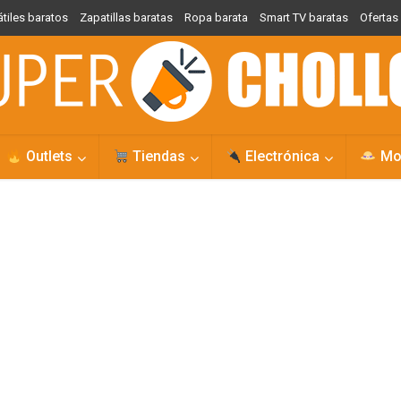
átiles baratos
Zapatillas baratas
Ropa barata
Smart TV baratas
Oferta
Outlets
Tiendas
Electrónica
Mo