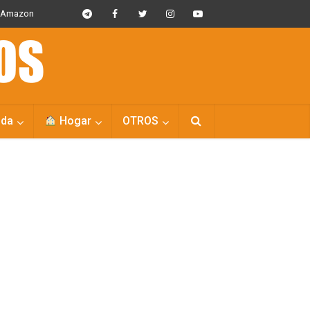
s Amazon
da
Hogar
OTROS