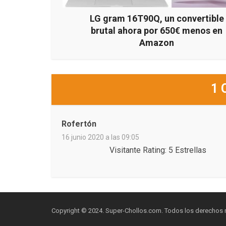
LG gram 16T90Q, un convertible
brutal ahora por 650€ menos en
Amazon
1 
Rofertón
16 junio 2020 a las 09:05
Visitante Rating: 5 Estrellas
Copyright © 2024. Super-Chollos.com. Todos los derechos