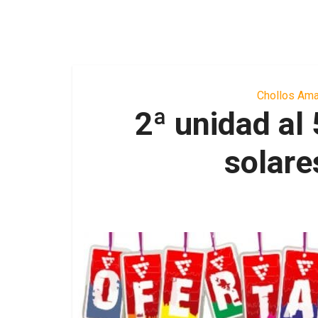
Chollos Am
2ª unidad al
solar