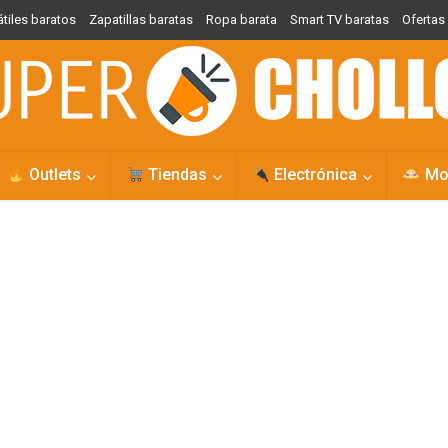
átiles baratos
Zapatillas baratas
Ropa barata
Smart TV baratas
Oferta
Outlets
Tiendas
Electrónica
Mo