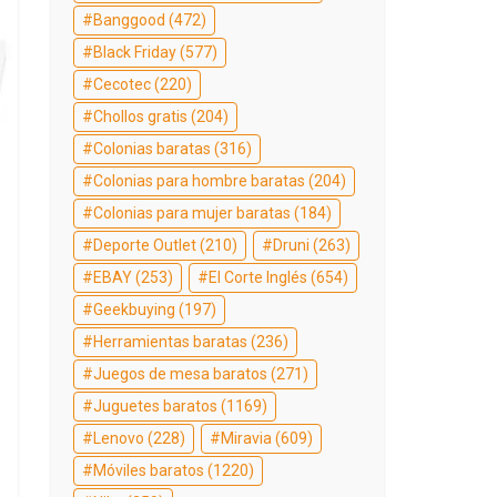
Banggood
(472)
Black Friday
(577)
Cecotec
(220)
Chollos gratis
(204)
Colonias baratas
(316)
Colonias para hombre baratas
(204)
Colonias para mujer baratas
(184)
Deporte Outlet
(210)
Druni
(263)
EBAY
(253)
El Corte Inglés
(654)
Geekbuying
(197)
Herramientas baratas
(236)
Juegos de mesa baratos
(271)
Juguetes baratos
(1169)
Lenovo
(228)
Miravia
(609)
Móviles baratos
(1220)