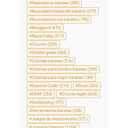
Aspiradoras baratas
(289)
Auriculares bluetooth baratos
(379)
Auriculares in ear baratos
(198)
Banggood
(472)
Black Friday
(577)
Cecotec
(220)
Chollos gratis
(204)
Colonias baratas
(316)
Colonias para hombre baratas
(204)
Colonias para mujer baratas
(184)
Deporte Outlet
(210)
Druni
(263)
EBAY
(253)
El Corte Inglés
(654)
Geekbuying
(197)
Herramientas baratas
(236)
Juegos de mesa baratos
(271)
Juguetes baratos
(1169)