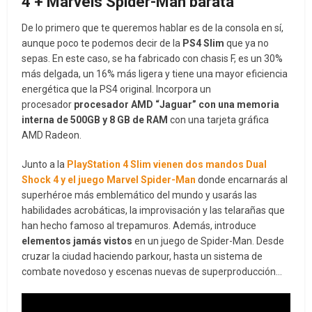
4 + Marvels Spider-Man barata
De lo primero que te queremos hablar es de la consola en sí,
aunque poco te podemos decir de la
PS4 Slim
que ya no
sepas. En este caso, se ha fabricado con chasis F, es un 30%
más delgada, un 16% más ligera y tiene una mayor eficiencia
energética que la PS4 original. Incorpora un
procesador
procesador AMD “Jaguar” con una memoria
interna de 500GB y 8 GB de RAM
con una tarjeta gráfica
AMD Radeon.
Junto a la
PlayStation 4 Slim vienen dos mandos Dual
Shock 4 y el juego Marvel Spider-Man
donde encarnarás al
superhéroe más emblemático del mundo y usarás las
habilidades acrobáticas, la improvisación y las telarañas que
han hecho famoso al trepamuros. Además, introduce
elementos jamás vistos
en un juego de Spider-Man. Desde
cruzar la ciudad haciendo parkour, hasta un sistema de
combate novedoso y escenas nuevas de superproducción…