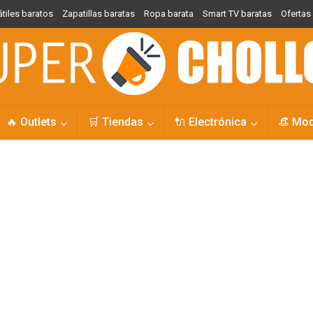
átiles baratos
Zapatillas baratas
Ropa barata
Smart TV baratas
Oferta
🔥 Outlets
🛒 Tiendas
🔌 Electrónica
👒 Mo