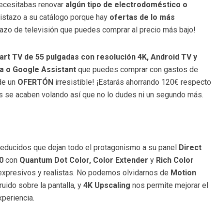
ecesitabas renovar
algún tipo de electrodoméstico o
vistazo a su catálogo porque hay
ofertas de lo más
dazo de televisión que puedes comprar al precio más bajo!
rt TV de 55 pulgadas con resolución 4K, Android TV y
xa o Google Assistant
que puedes comprar
con gastos de
 de un
OFERTÓN
irresistible! ¡Estarás ahorrando 120€ respecto
es se acaben volando así que no lo dudes ni un segundo más.
reducidos que dejan todo el protagonismo a su panel
Direct
0
con
Quantum Dot Color, Color Extender
y
Rich Color
xpresivos y realistas. No podemos olvidarnos de
Motion
uido sobre la pantalla, y
4K Upscaling
nos permite mejorar el
xperiencia.