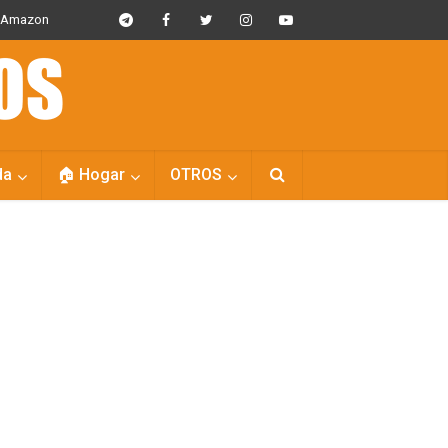
s Amazon
da
🏠 Hogar
OTROS