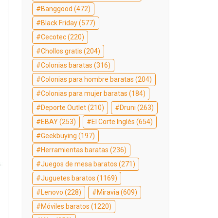
Banggood
(472)
Black Friday
(577)
Cecotec
(220)
Chollos gratis
(204)
Colonias baratas
(316)
Colonias para hombre baratas
(204)
Colonias para mujer baratas
(184)
Deporte Outlet
(210)
Druni
(263)
EBAY
(253)
El Corte Inglés
(654)
Geekbuying
(197)
Herramientas baratas
(236)
Juegos de mesa baratos
(271)
Juguetes baratos
(1169)
Lenovo
(228)
Miravia
(609)
Móviles baratos
(1220)