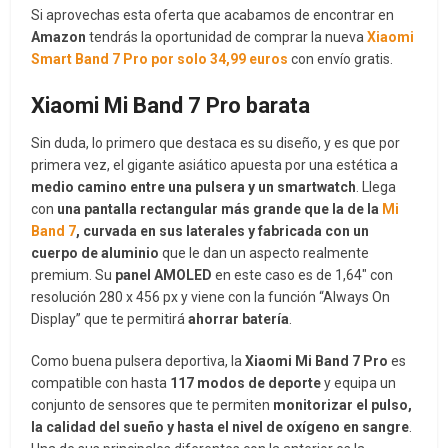
Si aprovechas esta oferta que acabamos de encontrar en
Amazon
tendrás la oportunidad de comprar la nueva
Xiaomi
Smart Band 7 Pro por solo 34,99 euros
con envío gratis.
Xiaomi Mi Band 7 Pro barata
Sin duda, lo primero que destaca es su diseño, y es que por
primera vez, el gigante asiático apuesta por una estética a
medio camino entre una pulsera y un smartwatch
. Llega
con
una pantalla rectangular más grande que la de la
Mi
Band 7
, curvada en sus laterales y fabricada con un
cuerpo de aluminio
que le dan un aspecto realmente
premium. Su
panel AMOLED
en este caso es de 1,64″ con
resolución 280 x 456 px y viene con la función “Always On
Display” que te permitirá
ahorrar batería
.
Como buena pulsera deportiva, la
Xiaomi Mi Band 7 Pro
es
compatible con hasta
117 modos de deporte
y equipa un
conjunto de sensores que te permiten
monitorizar el pulso,
la calidad del sueño y hasta el nivel de oxígeno en sangre
.