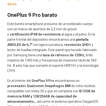
euros
.
OnePlus 9 Pro barato
Este bonito smartphone presume de un estilizado cuerpo
con un marco de aluminio de 2,2 mm de grosor
y
certificación IP68 de resistencia
al agua y al polvo. En la
parte frontal del dispositivo encontramos una
pantalla
AMOLED de 6,7″
con ligera curvatura,
resolución QHD+
y
lector de huellas integrado. Este panel que ha sido fabricado
por Samsung tiene una
tasa de refresco de 120Hz,
brillo
máximo de 1300 nits y frecuencia de muestreo táctil de 360
Hz. A esto hay que sumarle el soporte HDR10+ y la tecnología
LTPO.
En el interior del
OnePlus 9 Pro
encontramos un
procesador Qualcomm Snapdragon 888
de ocho núcleos
compatible con redes 5G y que se completa con
8/12GB de
memoria RAM y 128/256GB de capacidad de
almacenamiento, ,
así como el sistema operativo OxygenOS