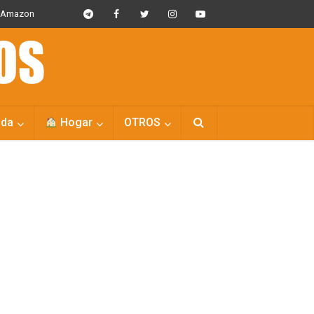
s Amazon
da
Hogar
OTROS