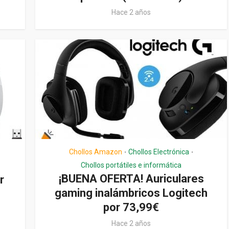
Hace 2 años
Chollos Amazon
Chollos Electrónica
•
•
Chollos portátiles e informática
¡BUENA OFERTA! Auriculares
r
gaming inalámbricos Logitech
por 73,99€
Hace 2 años