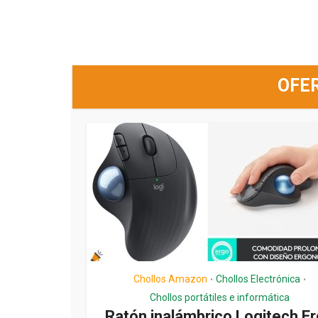
OFE
Chollos Amazon
Chollos Electrónica
•
•
Chollos portátiles e informática
Ratón inalámbrico Logitech E