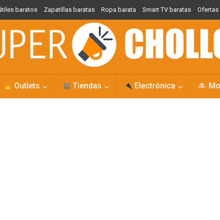
átiles baratos
Zapatillas baratas
Ropa barata
Smart TV baratas
Oferta
Outlets
Tiendas
Electrónica
Mo