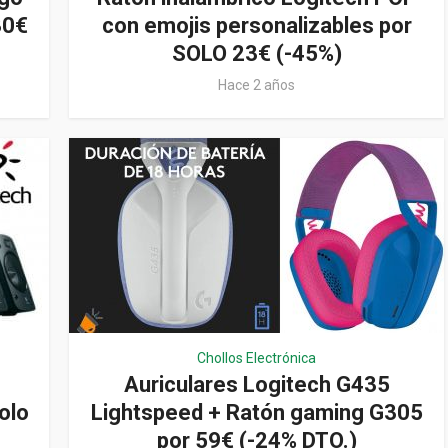
30€
con emojis personalizables por
SOLO 23€ (-45%)
Hace 2 años
Chollos Electrónica
Auriculares Logitech G435
olo
Lightspeed + Ratón gaming G305
por 59€ (-24% DTO.)