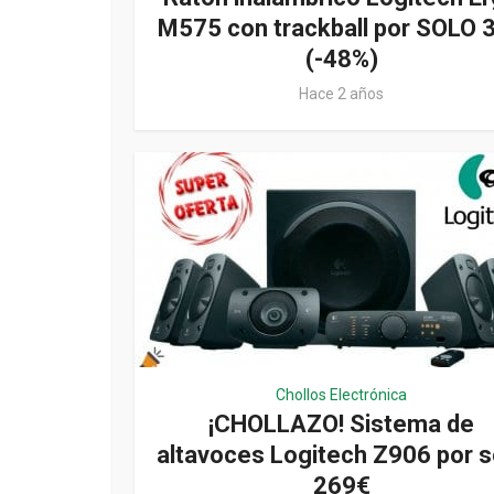
M575 con trackball por SOLO 
(-48%)
Hace 2 años
Chollos Electrónica
¡CHOLLAZO! Sistema de
altavoces Logitech Z906 por s
269€