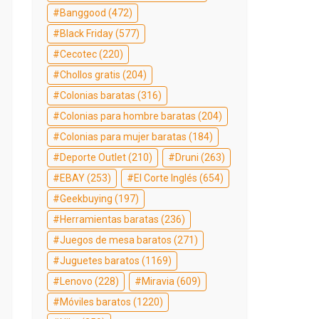
Banggood
(472)
Black Friday
(577)
Cecotec
(220)
Chollos gratis
(204)
Colonias baratas
(316)
Colonias para hombre baratas
(204)
Colonias para mujer baratas
(184)
Deporte Outlet
(210)
Druni
(263)
EBAY
(253)
El Corte Inglés
(654)
Geekbuying
(197)
Herramientas baratas
(236)
Juegos de mesa baratos
(271)
Juguetes baratos
(1169)
Lenovo
(228)
Miravia
(609)
Móviles baratos
(1220)